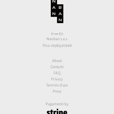
It
—
En
Nanban s.a.s.
P.Iva 09383320968
About
Contatti
FAQ
Privacy
Termini d'uso
Press
Pagamenti by