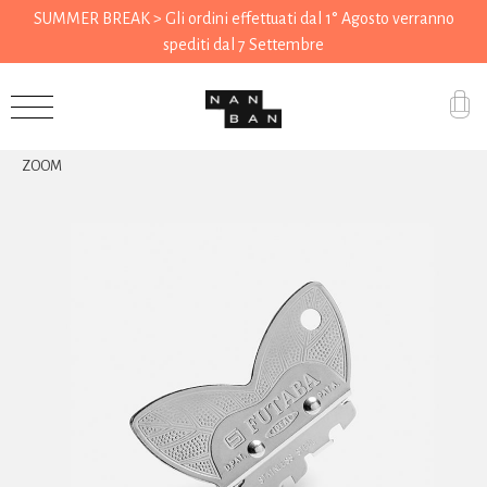
SUMMER BREAK > Gli ordini effettuati dal 1° Agosto verranno
spediti dal 7 Settembre
Accessori
ZOOM
Regali
Drogheria
Casa
Cucina
Cancelleria
Utensili
Abbigliamento