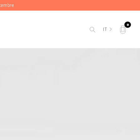
ttembre
0
IT