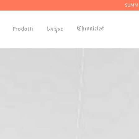
SUMMER
Unique
Prodotti
Accessori
Regali
Drogheria
Casa
Cucina
Cancelleria
Utensili
Abbigliamento