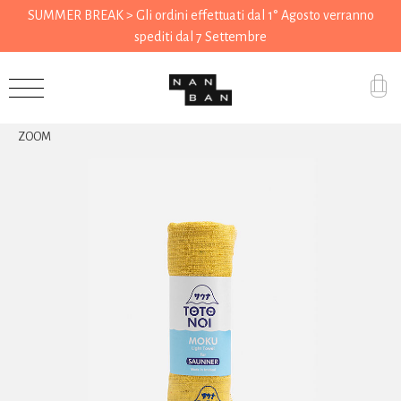
SUMMER BREAK > Gli ordini effettuati dal 1° Agosto verranno
spediti dal 7 Settembre
Accessori
ZOOM
Regali
Drogheria
Casa
Cucina
Cancelleria
Utensili
Abbigliamento