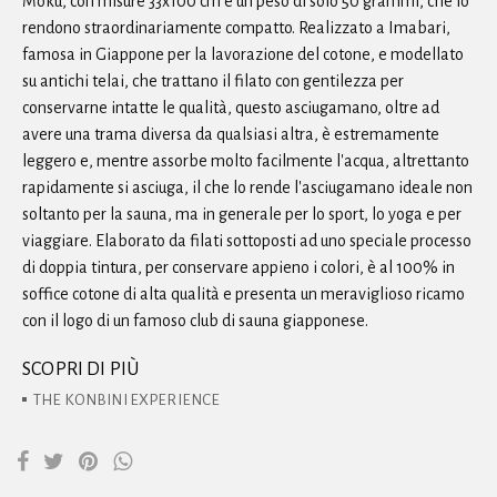
Moku, con misure 33x100 cm e un peso di solo 50 grammi, che lo
rendono straordinariamente compatto. Realizzato a Imabari,
famosa in Giappone per la lavorazione del cotone, e modellato
su antichi telai, che trattano il filato con gentilezza per
conservarne intatte le qualità, questo asciugamano, oltre ad
avere una trama diversa da qualsiasi altra, è estremamente
leggero e, mentre assorbe molto facilmente l'acqua, altrettanto
rapidamente si asciuga, il che lo rende l'asciugamano ideale non
soltanto per la sauna, ma in generale per lo sport, lo yoga e per
viaggiare. Elaborato da filati sottoposti ad uno speciale processo
di doppia tintura, per conservare appieno i colori, è al 100% in
soffice cotone di alta qualità e presenta un meraviglioso ricamo
con il logo di un famoso club di sauna giapponese.
SCOPRI DI PIÙ
THE KONBINI EXPERIENCE