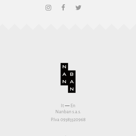
It
—
En
Nanban s.a.s.
P.Iva 09383320968