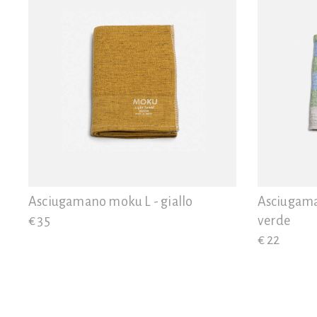
Asciugamano moku L - giallo
Asciugaman
€ 35
verde
€ 22