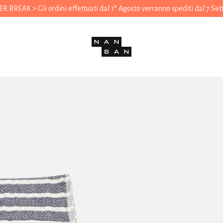
 BREAK > Gli ordini effettuati dal 1° Agosto verranno spediti dal 7 Se