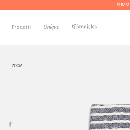
SUMMER
Unique
Prodotti
Accessori
Regali
Drogheria
ZOOM
Casa
Cucina
Cancelleria
Utensili
Abbigliamento