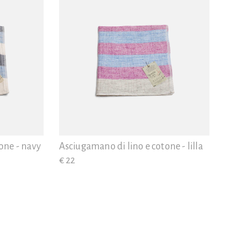
one - navy
Asciugamano di lino e cotone - lilla
€ 22