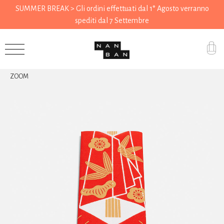
SUMMER BREAK > Gli ordini effettuati dal 1° Agosto verranno
spediti dal 7 Settembre
Accessori
ZOOM
Regali
Drogheria
Casa
Cucina
Cancelleria
Utensili
Abbigliamento