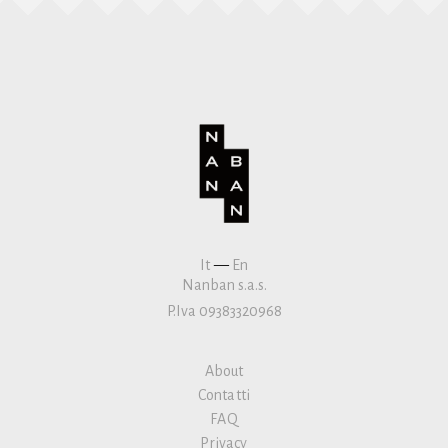
It
—
En
Nanban s.a.s.
P.Iva 09383320968
About
Contatti
FAQ
Privacy