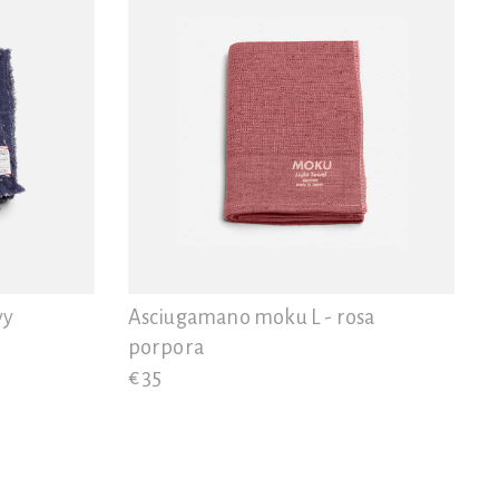
vy
Asciugamano moku L - rosa
porpora
€ 35