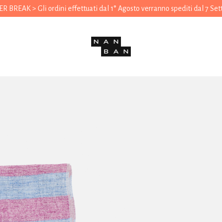
 BREAK > Gli ordini effettuati dal 1° Agosto verranno spediti dal 7 Se