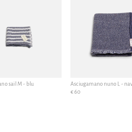
o sail M - blu
Asciugamano nuno L - na
€ 60