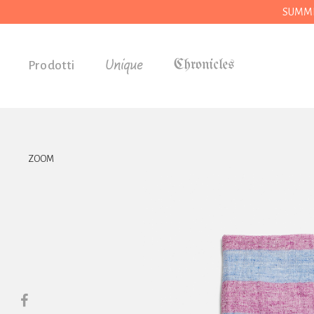
SUMMER
Unique
Prodotti
Accessori
Regali
Drogheria
ZOOM
Casa
Cucina
Cancelleria
Utensili
Abbigliamento