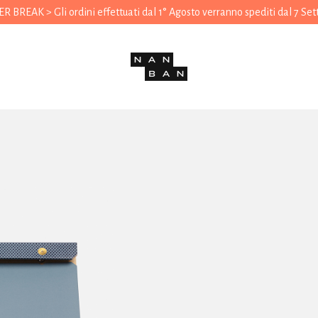
 BREAK > Gli ordini effettuati dal 1° Agosto verranno spediti dal 7 Se