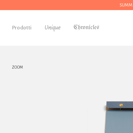
SUMMER
Unique
Prodotti
Accessori
Regali
Drogheria
ZOOM
Casa
Cucina
Cancelleria
Utensili
Abbigliamento