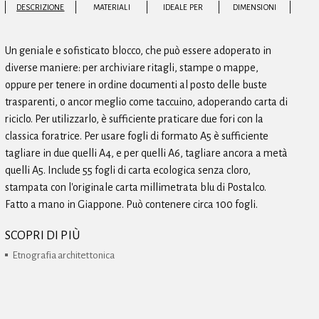
DESCRIZIONE
MATERIALI
IDEALE PER
DIMENSIONI
Un geniale e sofisticato blocco, che può essere adoperato in
diverse maniere: per archiviare ritagli, stampe o mappe,
oppure per tenere in ordine documenti al posto delle buste
trasparenti, o ancor meglio come taccuino, adoperando carta di
riciclo. Per utilizzarlo, è sufficiente praticare due fori con la
classica foratrice. Per usare fogli di formato A5 è sufficiente
tagliare in due quelli A4, e per quelli A6, tagliare ancora a metà
quelli A5. Include 55 fogli di carta ecologica senza cloro,
stampata con l'originale carta millimetrata blu di Postalco.
Fatto a mano in Giappone. Può contenere circa 100 fogli.
SCOPRI DI PIÙ
Etnografia architettonica