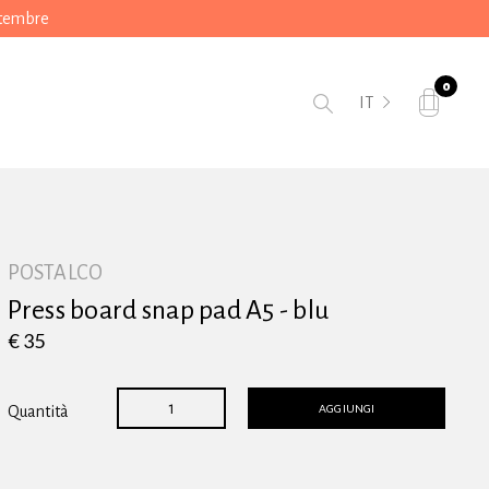
ttembre
0
IT
POSTALCO
Press board snap pad A5 - blu
€ 35
AGGIUNGI
Quantità