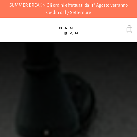
SUMMER BREAK > Gli ordini effettuati dal 1° Agosto verranno
spediti dal 7 Settembre
Accessori
Regali
Drogheria
Casa
Cucina
Cancelleria
Utensili
Abbigliamento