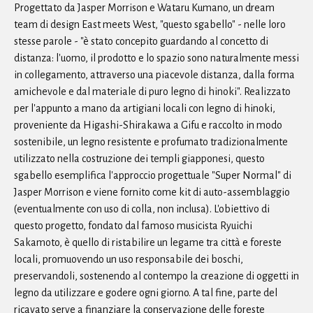
Progettato da Jasper Morrison e Wataru Kumano, un dream
team di design East meets West, "questo sgabello" - nelle loro
stesse parole - "è stato concepito guardando al concetto di
distanza: l'uomo, il prodotto e lo spazio sono naturalmente messi
in collegamento, attraverso una piacevole distanza, dalla forma
amichevole e dal materiale di puro legno di hinoki". Realizzato
per l'appunto a mano da artigiani locali con legno di hinoki,
proveniente da Higashi-Shirakawa a Gifu e raccolto in modo
sostenibile, un legno resistente e profumato tradizionalmente
utilizzato nella costruzione dei templi giapponesi, questo
sgabello esemplifica l'approccio progettuale "Super Normal" di
Jasper Morrison e viene fornito come kit di auto-assemblaggio
(eventualmente con uso di colla, non inclusa). L'obiettivo di
questo progetto, fondato dal famoso musicista Ryuichi
Sakamoto, è quello di ristabilire un legame tra città e foreste
locali, promuovendo un uso responsabile dei boschi,
preservandoli, sostenendo al contempo la creazione di oggetti in
legno da utilizzare e godere ogni giorno. A tal fine, parte del
ricavato serve a finanziare la conservazione delle foreste