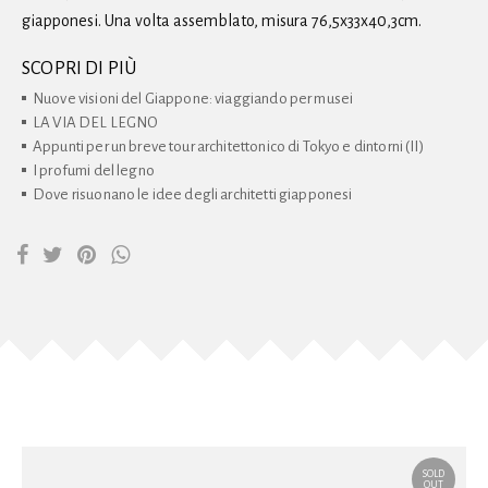
giapponesi. Una volta assemblato, misura 76,5x33x40,3cm.
SCOPRI DI PIÙ
Nuove visioni del Giappone: viaggiando per musei
LA VIA DEL LEGNO
Appunti per un breve tour architettonico di Tokyo e dintorni (II)
I profumi del legno
Dove risuonano le idee degli architetti giapponesi
SOLD
OUT