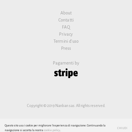
About
Contatti
FAQ
Privacy
Termini d'uso
Press
Pagamenti by
Copyright © 2019 Nanban sas. All rights reserved.
Questo sito usa i cookie per migliorare l'esperienza di navigazione. Continuando la
CHIUDI
cookie policy
navigazione si accetta la nostra
.