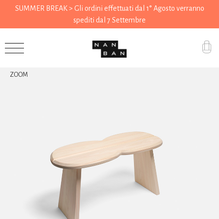
SUMMER BREAK > Gli ordini effettuati dal 1° Agosto verranno
spediti dal 7 Settembre
Accessori
ZOOM
Regali
Drogheria
Casa
Cucina
Cancelleria
Utensili
Abbigliamento