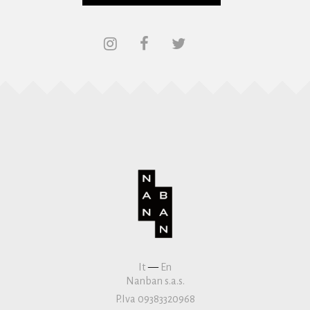
It
—
En
Nanban s.a.s.
P.Iva 09383320968